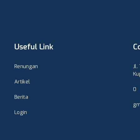
Useful Link
C
Renungan
Jl.
Ku
Artikel
0
Berita
gm
Login