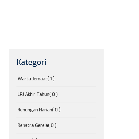
Kategori
Warta Jemaat
( 1 )
LPJ Akhir Tahun
( 0 )
Renungan Harian
( 0 )
Renstra Gereja
( 0 )